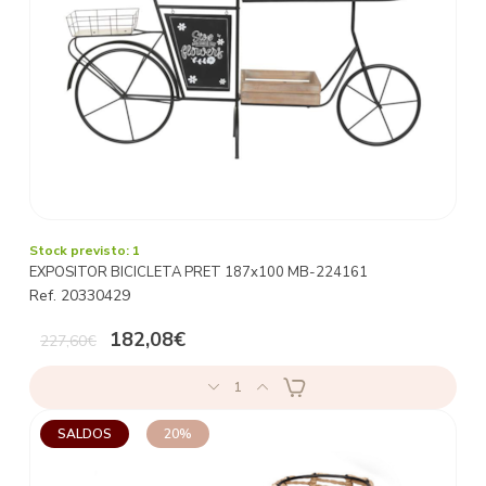
Stock previsto: 1
EXPOSITOR BICICLETA PRET 187x100 MB-224161
Ref. 20330429
182,08€
227,60€
1
SALDOS
20%