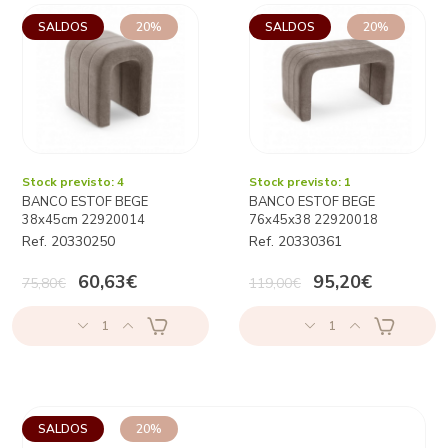
SALDOS
20%
SALDOS
20%
Stock previsto: 4
Stock previsto: 1
BANCO ESTOF BEGE
BANCO ESTOF BEGE
38x45cm 22920014
76x45x38 22920018
Ref. 20330250
Ref. 20330361
60,63€
95,20€
75,80€
119,00€
1
1
SALDOS
20%