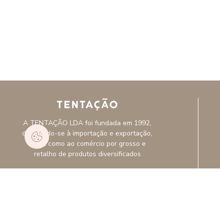
A TENTAÇÃO LDA foi fundada em 1992,
dedicando-se à importação e exportação,
assim como ao comércio por grosso e
retalho de produtos diversificados
APOIO AO CLIENTE
262 921 600
(chamada para rede fixa nacional)
tentacao@mail.telepac.pt