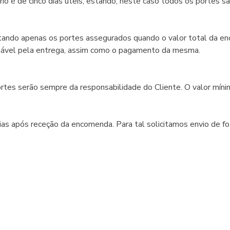
o é de cinco dias úteis, estando, neste caso todos os portes sã
stando apenas os portes assegurados quando o valor total da e
nsável pela entrega, assim como o pagamento da mesma.
es serão sempre da responsabilidade do Cliente. O valor mínim
s após receção da encomenda. Para tal solicitamos envio de foto