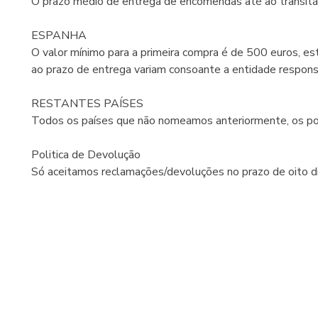
O prazo médio de entrega de encomendas até ao transitári
ESPANHA
O valor mínimo para a primeira compra é de 500 euros, e
ao prazo de entrega variam consoante a entidade respo
RESTANTES PAÍSES
Todos os países que não nomeamos anteriormente, os port
Politica de Devolução
Só aceitamos reclamações/devoluções no prazo de oito dia