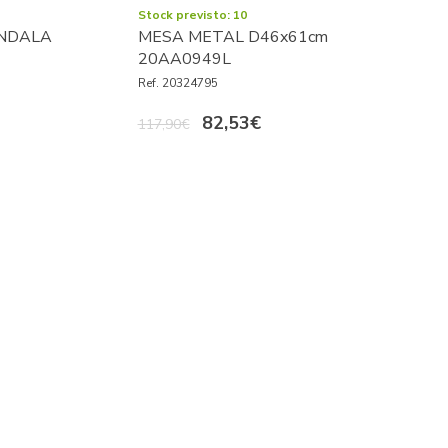
Stock previsto: 10
NDALA
MESA METAL D46x61cm
20AA0949L
Ref. 20324795
82,53€
117,90€