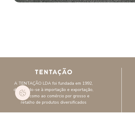
A TENTAÇÃO LDA foi fundada em 1992,
dedicando-se à importação e exportação,
assim como ao comércio por grosso e
retalho de produtos diversificados
APOIO AO CLIENTE
262 921 600
(chamada para rede fixa nacional)