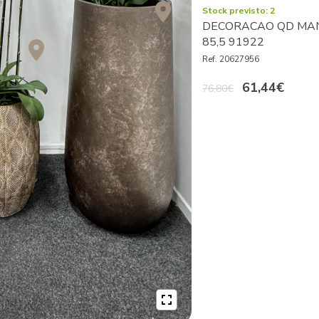
Stock previsto: 2
DECORACAO QD MA
85,5 91922
Ref. 20627956
61,44€
76,80€