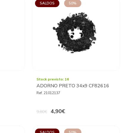
SALDOS
50%
Stock previsto: 16
ADORNO PRETO 34x9 CF82616
Ref. 21012137
4,90€
9,80€
SALDOS
50%