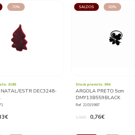
70%
SALDOS
60%
sto: 3185
Stock previsto: 994
 NATAL/ESTR DEC3248-
ARGOLA PRETO 5cm
A
DMY13B559BLACK
71
Ref. 21015987
33€
0,76€
1,90€