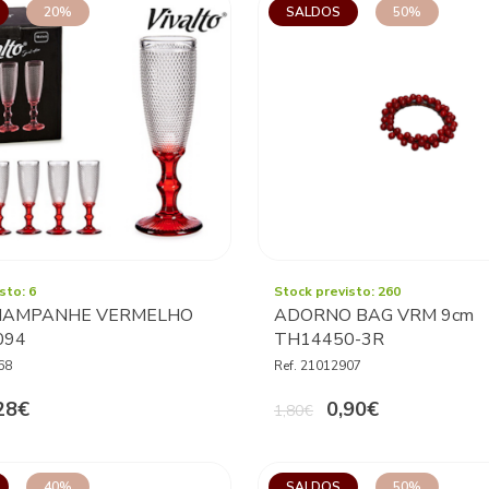
20%
SALDOS
50%
sto: 6
Stock previsto: 260
HAMPANHE VERMELHO
ADORNO BAG VRM 9cm
094
TH14450-3R
68
Ref. 21012907
28€
0,90€
1,80€
40%
SALDOS
50%