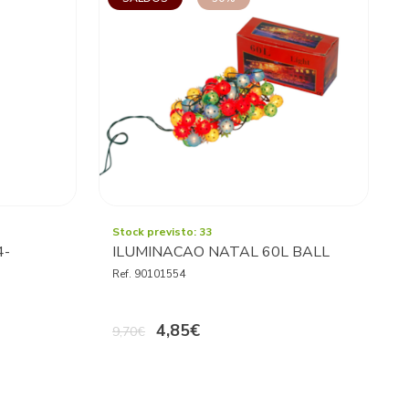
Stock previsto: 33
4-
ILUMINACAO NATAL 60L BALL
Ref. 90101554
4,85€
9,70€