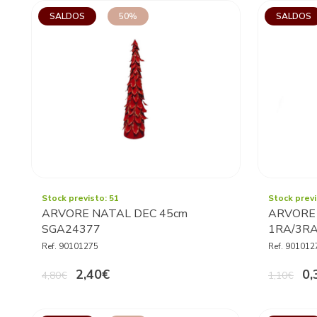
SALDOS
50%
SALDOS
Stock previsto: 51
Stock previ
ARVORE NATAL DEC 45cm
ARVORE
SGA24377
1RA/3R
Ref. 90101275
Ref. 901012
2,40€
0,
4,80€
1,10€