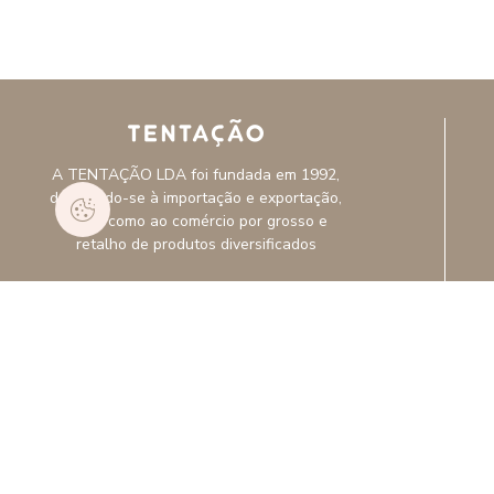
A TENTAÇÃO LDA foi fundada em 1992,
dedicando-se à importação e exportação,
assim como ao comércio por grosso e
retalho de produtos diversificados
APOIO AO CLIENTE
262 921 600
(chamada para rede fixa nacional)
tentacao@mail.telepac.pt
© 2026 Tentação | Todos os direitos reservados