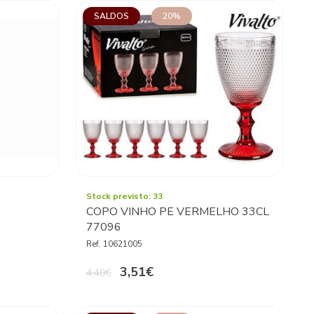
SALDOS
20%
Stock previsto: 33
COPO VINHO PE VERMELHO 33CL
77096
Ref. 10621005
3,51€
4,40€