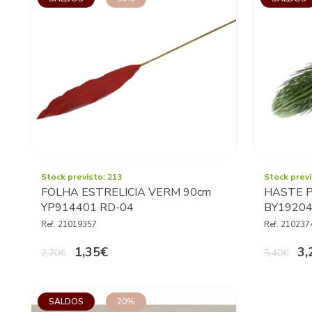
Stock previsto: 213
Stock previ
FOLHA ESTRELICIA VERM 90cm
HASTE P
YP914401 RD-04
BY1920
Ref. 21019357
Ref. 210237
1,35€
3,
2,70€
5,40€
SALDOS
20%