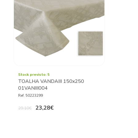
Stock previsto: 5
TOALHA VANDAIII 150x250
01VANIII004
Ref. 50223299
23,28€
29,10€