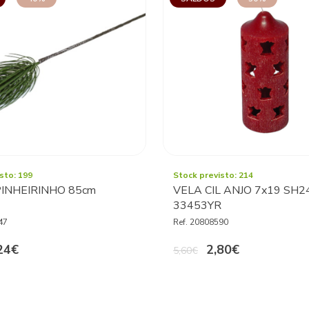
sto: 199
Stock previsto: 214
INHEIRINHO 85cm
VELA CIL ANJO 7x19 SH2
4
33453YR
47
Ref. 20808590
24€
2,80€
5,60€