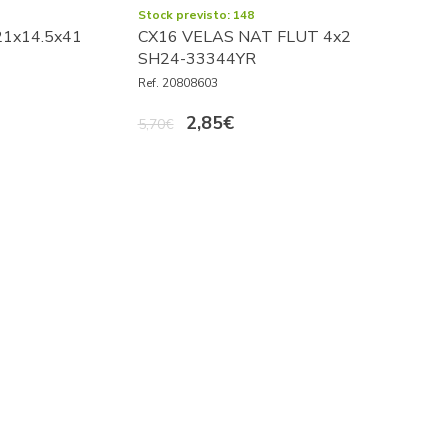
Stock previsto: 148
1x14.5x41
CX16 VELAS NAT FLUT 4x2
SH24-33344YR
Ref. 20808603
2,85€
5,70€