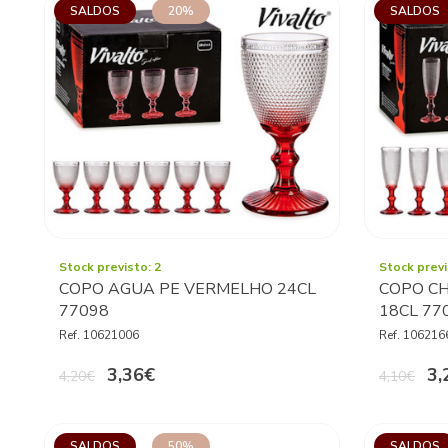
SALDOS
20%
SALDOS
Stock previsto: 2
Stock previ
COPO AGUA PE VERMELHO 24CL
COPO C
77098
18CL 77
Ref. 10621006
Ref. 106216
3,36€
3,
4,20€
4,10€
SALDOS
50%
SALDOS